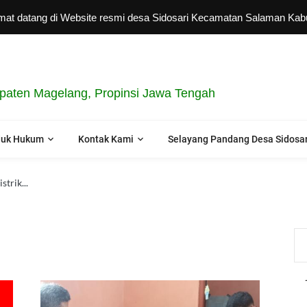
ang di Website resmi desa Sidosari Kecamatan Salaman Kabupaten Mag
aten Magelang, Propinsi Jawa Tengah
duk Hukum
Kontak Kami
Selayang Pandang Desa Sidosar
trik...