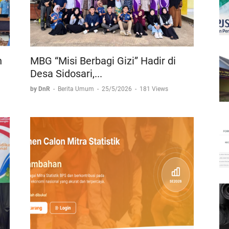
n
MBG “Misi Berbagi Gizi” Hadir di
Desa Sidosari,...
by DnR
-
Berita Umum
-
25/5/2026
-
181 Views