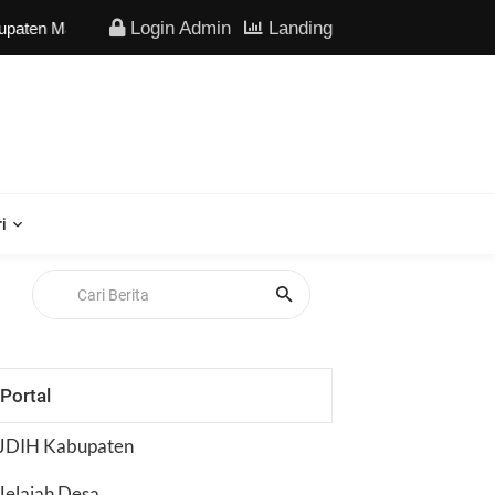
Login Admin
Landing
elang--- Pantau informasi seputar desa disini--- Segera dibuka re
i
Portal
JDIH Kabupaten
Jelajah Desa