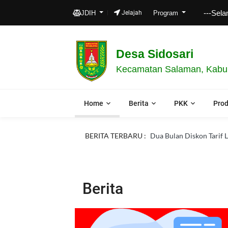
---Selamat dat
JDIH
Jelajah
Program
Desa Sidosari
Kecamatan Salaman, Kabup
Home
Berita
PKK
Pro
BERITA TERBARU :
Dua Bulan Diskon Tarif Lis
Berita