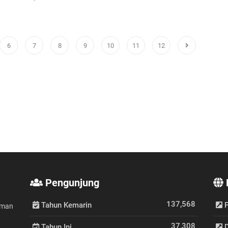
6
7
8
9
10
11
12
Pengunjung
137,568
Tahun Kemarin
P
aman
37,308
Tahun Ini
D