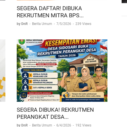
SEGERA DAFTAR! DIBUKA
REKRUTMEN MITRA BPS...
by DnR
-
Berita Umum
-
7/5/2026
-
239 Views
SEGERA DIBUKA! REKRUTMEN
PERANGKAT DESA...
by DnR
-
Berita Umum
-
6/4/2026
-
192 Views