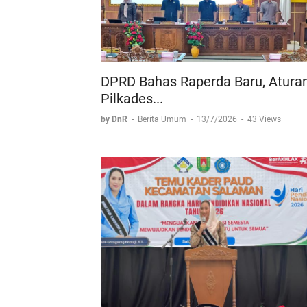
DPRD Bahas Raperda Baru, Atura
Pilkades...
by DnR
-
Berita Umum
-
13/7/2026
-
43 Views