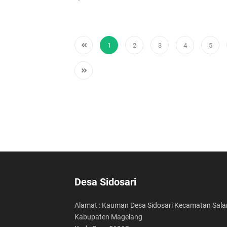
1
2
3
4
5
Desa Sidosari
Alamat : Kauman Desa Sidosari Kecamatan Sal
Kabupaten Magelang