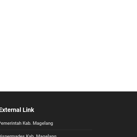
External Link
emerintah Kab. Magelang
ispermades Kab. Magelang